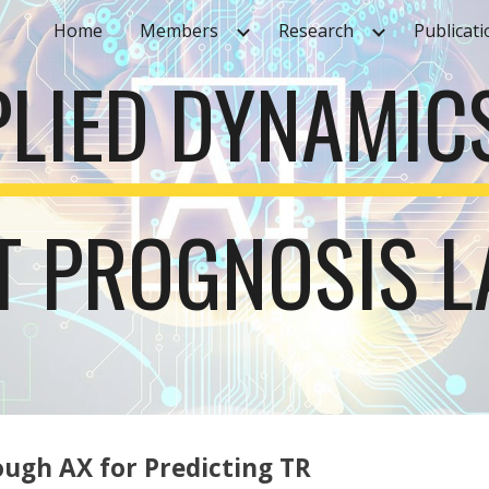
Home
Members
Research
Publicati
ip to main content
Skip to navigat
PLIED DYNAMIC
NT PROGNOSIS 
ough AX for Predicting TR