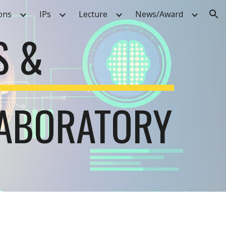
ons
IPs
Lecture
News/Award
ion
S &
LABORATORY